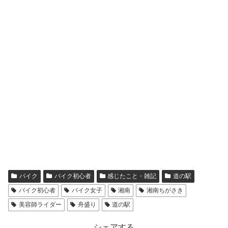
バイク
バイク初心者
感じたこと・雑記
道の駅
バイク初心者
バイク女子
湘南
湘南ちがさき
美容師ライダー
舟盛り
道の駅
シェアする