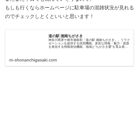
もしも行くならホームページに駐車場の混雑状況が見れる
のでチェックしとくといいと思います！
道の駅 湘南ちがさき
神奈川県茅ケ崎市湘南初「道の駅 湘南ちがさき」。リラク
ゼーションを提供する休憩機能、多彩な情報・魅力・資源
を発信する情報発信機能、地域と“ちがさき愛”を育み発信
する地域連携機能を兼ね備えた道の駅です。
m-shonanchigasaki.com