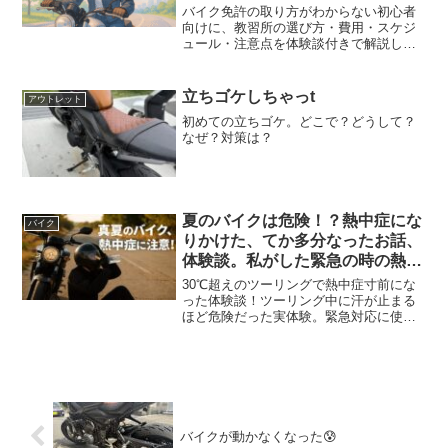
バイク免許の取り方がわからない初心者
向けに、教習所の選び方・費用・スケジ
ュール・注意点を体験談付きで解説しま
す！
立ちゴケしちゃっt
アウトレット
初めての立ちゴケ。どこで？どうして？
なぜ？対策は？
夏のバイクは危険！？熱中症にな
バイク
りかけた、てか多分なったお話、
体験談。私がした緊急の時の熱中
症対策＆おすすめアイテム
30℃超えのツーリングで熱中症寸前にな
った体験談！ツーリング中に汗が止まる
ほど危険だった実体験。緊急対応に使っ
たアイテム、フローズンゼリーや冷却ス
ラリーなど緊急対策グッズ＆注意点を詳
しく、そして次回に備えるための教訓を
紹介します。
バイクが動かなくなった😰