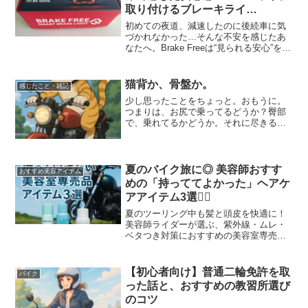
取り付けるブレーキライ
ト“Brake Free”とは？」
初めての夜道、減速したのに後続車に気
づかれなかった…そんな不安を感じたあ
なたへ。Brake Freeは“見られる安心”をヘ
ルメットにプラスしてくれるライト。初
心者ライダーのリアルな体験とともにレ
ビューします。
猫背か、骨盤か。
感じたこと・雑記
少し思ったことをちょっと。おもうに。
つまりは、お尻で乗ってるどうか？臀部
で、乗れてるかどうか。それに尽きると
思う。猫背とか、骨盤とか、それはどち
らも正しい。それは見方の違いに過ぎな
い。シンプルに臀部で乗れてるかどう
か。初心者です🔰www
夏のバイク旅に◎ 美容師おすす
おすすめ美容アイテム
めの「持っててよかった」ヘアケ
アアイテム3選💇‍♀️
夏のツーリング中も髪と頭皮を快適に！
美容師ライダーが選ぶ、紫外線・ムレ・
ベタつき対策におすすめの美容室専売品3
選を紹介。
【初心者向け】普通二輪免許を取
バイク
った話と、おすすめの教習所選び
のコツ